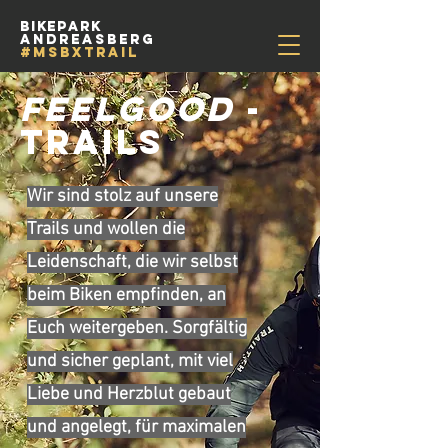
Bikepark
Andreasberg
#msbxtrail
Feelgood
-
TRAILS
Wir sind stolz auf unsere
Trails und wollen die
Leidenschaft, die wir selbst
beim Biken empfinden, an
Euch weitergeben. Sorgfältig
und sicher geplant, mit viel
Liebe und Herzblut gebaut
und angelegt, für maximalen