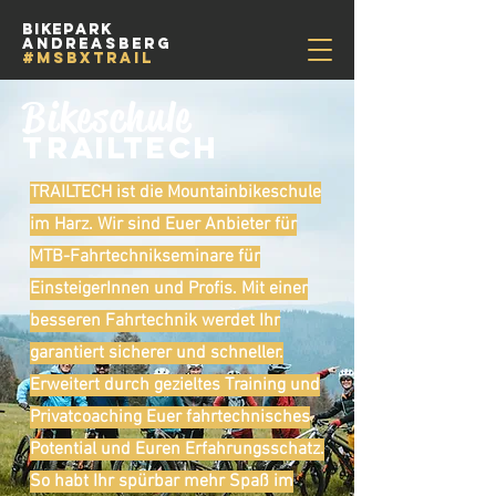
Bikepark
Andreasberg
#msbxtrail
Bikeschule
T
RAILTECH
TRAILTECH ist die Mountainbikeschule
im Harz. Wir sind Euer Anbieter für
MTB-Fahrtechnikseminare für
EinsteigerInnen und Profis. Mit einer
besseren Fahrtechnik werdet Ihr
garantiert sicherer und schneller.
Erweitert durch gezieltes Training und
Privatcoaching Euer fahrtechnisches
Potential und Euren Erfahrungsschatz.
So habt Ihr spürbar mehr Spaß im